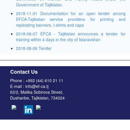
Government of Tajikistan.
2018-11-01 Documentation for an open tender among
EFCA-Tajikistan service providers for printing and
replicating banners, t-shirts and caps
2018-08-07 EFCA - Tajikistan announces a tender for
training within 4 days in the city of Istaravshan
2018-08-06 Tender
Contact Us
Phone : +992 (44) 610 21 11
E-mail : info@ef-ca.tj
63/2, Malika Sobirova Street,
Dushanbe, Tajikistan, 734024